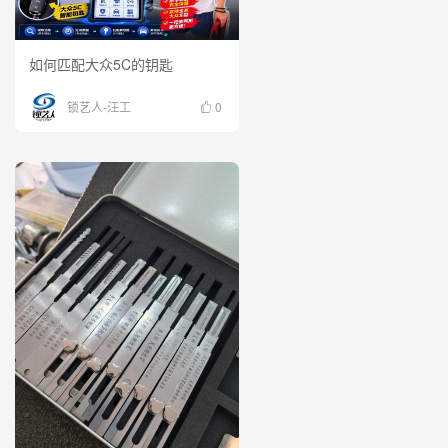
如何匹配大众5C的钥匙
锁艺人-汪工
0