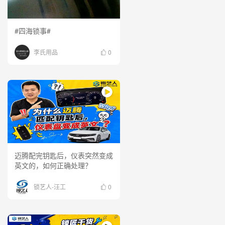
#四海锁事#
李氏用品
0
迈腾配完钥匙后，仪表突然变成
英文的，如何正确处理？
锁艺人-汪工
0