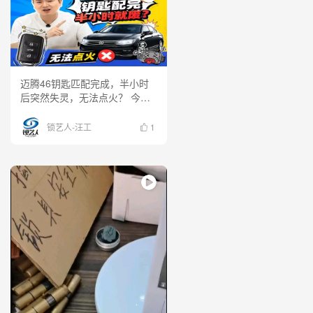
迈腾46钥匙匹配完成，半小时
后突然失灵，无法点火？ 今天
分享一个真实案例，看看钥匙为
什么会“刚匹配好就罢工”，问题
锁艺人-汪工
1
到底出在哪里。