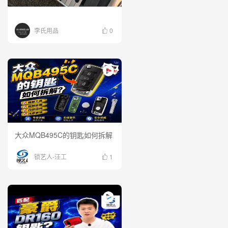
李氏用品
0
大众MQB495C的钥匙如何拆解
锁艺人-汪工
1