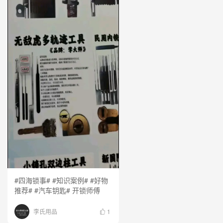
#四海锁事# #知识案例# #好物
推荐# #汽车钥匙# 开锁师傅
李氏用品
1