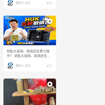
配全过程。
锁艺人-汪工
0
钥匙头装销、取销还在费力操
作？ 钥匙头装销、取销还在费
力操作？ HUK装销取销工具，
精准定位，快速拆装，让配钥匙
锁艺人-汪工
0
效率更高！