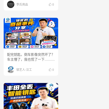
李氏用品
0
配完钥匙，倒车影像突然坏了？
车主懵了，我也慌了一下……
12年大众朗逸匹配钥匙完成，
车主刚准备离开，发现倒车影像
锁艺人-汪工
0
竟然不显示！ 检查后才发现，
原来是倒车摄像头坏了，并不是
钥匙匹配的问题。 最后双方协
商，一人一半解决。 提醒同
行：施工前一定要检查车辆状
态，避免“刚修完就出问题”的尴
尬！