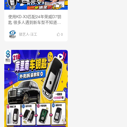
使用KD-X3匹配24年荣威D7钥
匙 很多人遇到新车型不知道怎
么下手，今天直接上实车，用
KD-X3 看看新款荣威D7钥匙匹
锁艺人-汪工
0
配到底有多简单！ 一台设备，
一套流程，现场演示完整操作