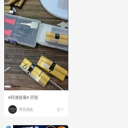
#四海锁事# 开锁
李氏用品
1