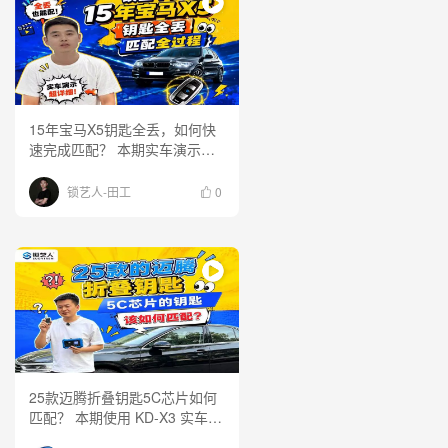
15年宝马X5钥匙全丢，如何快
速完成匹配？ 本期实车演示完
整操作流程，关键步骤一次看
懂，建议收藏！
锁艺人-田工
0
25款迈腾折叠钥匙5C芯片如何
匹配？ 本期使用 KD-X3 实车演
示，带大家看看新款迈腾钥匙匹