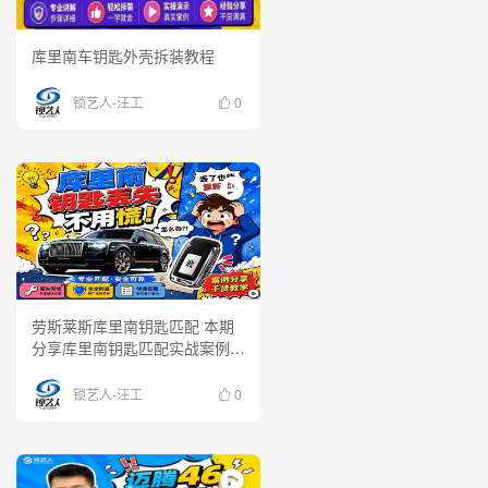
库里南车钥匙外壳拆装教程
锁艺人-汪工
0
劳斯莱斯库里南钥匙匹配 本期
分享库里南钥匙匹配实战案例，
带你了解高端车型钥匙匹配流
程。
锁艺人-汪工
0