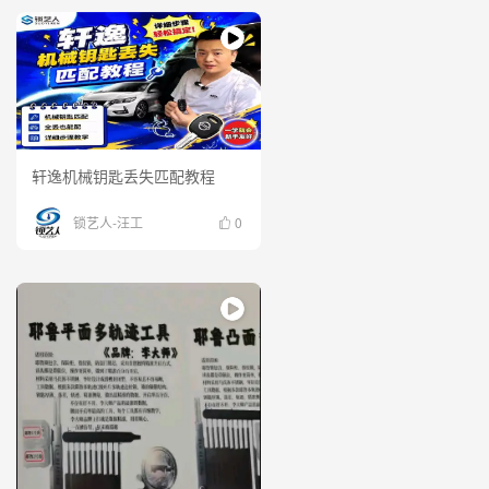
轩逸机械钥匙丢失匹配教程
锁艺人-汪工
0