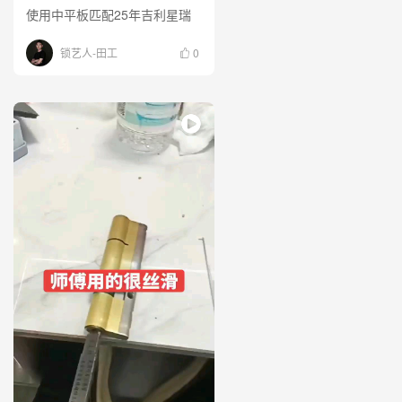
使用中平板匹配25年吉利星瑞
锁艺人-田工
0