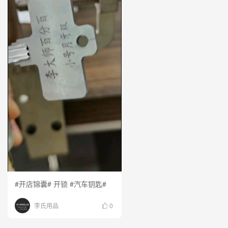
#开店锦囊# 开锁 #汽车钥匙#
李氏用品
0