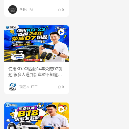
李氏用品
0
使用KD-X3匹配24年荣威D7钥
匙 很多人遇到新车型不知道怎
么下手，今天直接上实车，用
KD-X3 看看新款荣威D7钥匙匹
锁艺人-汪工
0
配到底有多简单！ 一台设备，
一套流程，现场演示完整操作