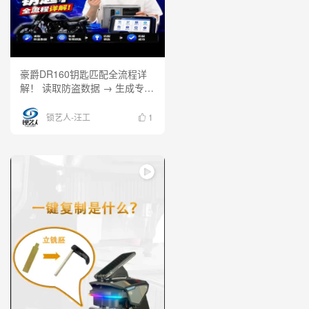
豪爵DR160钥匙匹配全流程详
解！ 读取防盗数据 → 生成专用
钥匙 → 匹配钥匙 → 成功启动
实操演示全过程，新手也能快速
锁艺人-汪工
1
掌握！ 更多摩托车钥匙匹配技
术，持续更新中！